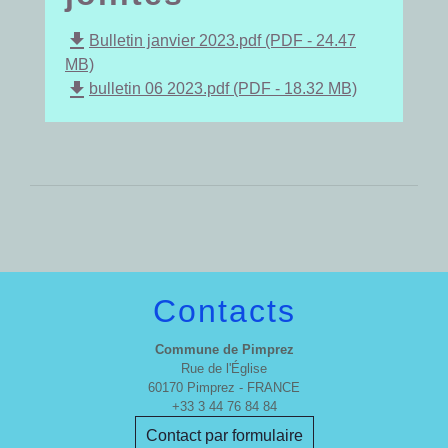
file_download
Bulletin janvier 2023.pdf (PDF - 24.47
MB)
file_download
bulletin 06 2023.pdf (PDF - 18.32 MB)
Contacts
Commune de Pimprez
Rue de l'Église
60170 Pimprez - FRANCE
+33 3 44 76 84 84
Contact par formulaire