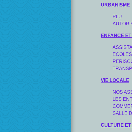
URBANISME
PLU
AUTORI
ENFANCE ET
ASSIST
ECOLES
PERISC
TRANSP
VIE LOCALE
NOS AS
LES EN
COMMER
SALLE 
CULTURE ET 