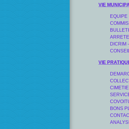
VIE MUNICIP
EQUIPE
COMMIS
BULLET
ARRET
DICRIM -
CONSEI
VIE PRATIQU
DEMARC
COLLEC
CIMETI
SERVICE
COVOIT
BONS P
CONTAC
ANALYS