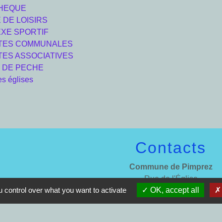
THEQUE
 DE LOISIRS
XE SPORTIF
ITES COMMUNALES
TES ASSOCIATIVES
 DE PECHE
es églises
Contacts
Commune de Pimprez
Rue de l'Église
 control over what you want to activate
OK, accept all
60170 Pimprez - FRANCE
+33 3 44 76 84 84
Contact par formulaire