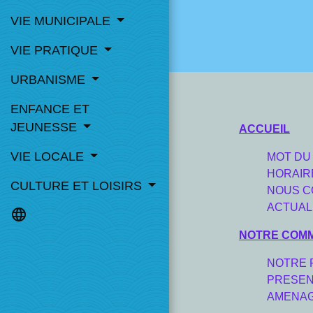
VIE MUNICIPALE
VIE PRATIQUE
URBANISME
ENFANCE ET
JEUNESSE
ACCUEIL
VIE LOCALE
MOT DU
HORAIR
CULTURE ET LOISIRS
NOUS C
ACTUAL
language
NOTRE COM
NOTRE 
PRESEN
AMENAG