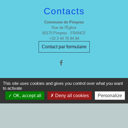
Contacts
Commune de Pimprez
Rue de l'Église
60170 Pimprez - FRANCE
+33 3 44 76 84 84
Contact par formulaire
This site uses cookies and gives you control over what you want
to activate
Mentions légales
-
Politique de confidentialité
-
OK, accept all
Deny all cookies
Personalize
Accessibilité
-
Plan du site
-
Gestion des cookies
Site créé en partenariat avec Réseau des Communes