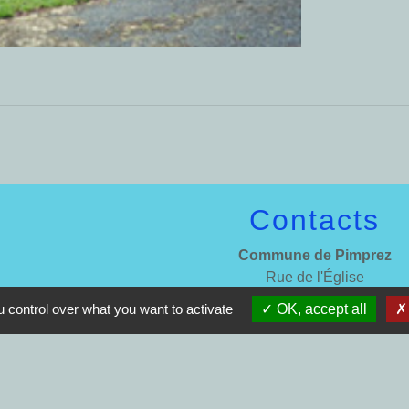
Contacts
Commune de Pimprez
Rue de l'Église
60170 Pimprez - FRANCE
 control over what you want to activate
OK, accept all
+33 3 44 76 84 84
Contact par formulaire