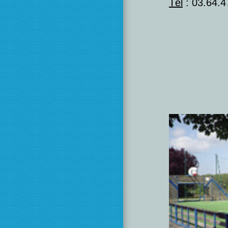
Tél
: 03.64.4