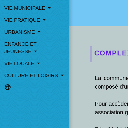
VIE MUNICIPALE
VIE PRATIQUE
URBANISME
ENFANCE ET
JEUNESSE
COMPLE
VIE LOCALE
CULTURE ET LOISIRS
La commune d
composé d'un 
language
Pour accèder 
association