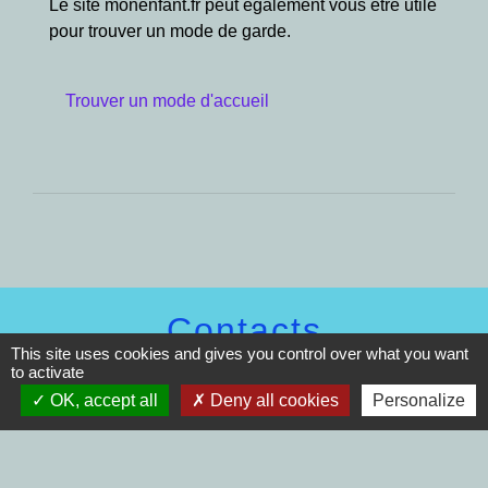
Le site monenfant.fr peut également vous être utile
pour trouver un mode de garde.
Trouver un mode d'accueil
Contacts
This site uses cookies and gives you control over what you want
to activate
Commune de Pimprez
Rue de l'Église
OK, accept all
Deny all cookies
Personalize
60170 Pimprez - FRANCE
+33 3 44 76 84 84
Contact par formulaire