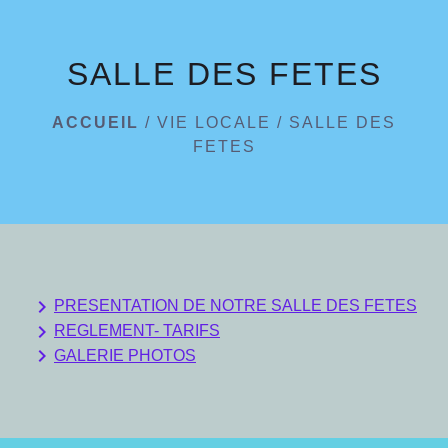
menu
SALLE DES FETES
ACCUEIL
/
VIE LOCALE
/
SALLE DES
FETES
keyboard_arrow_right
PRESENTATION DE NOTRE SALLE DES FETES
keyboard_arrow_right
REGLEMENT- TARIFS
keyboard_arrow_right
GALERIE PHOTOS