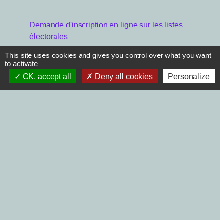
Demande d'inscription en ligne sur les listes
électorales
This site uses cookies and gives you control over what you want
to activate
OK, accept all
Deny all cookies
Personalize
Vous êtes absent le jour des
élections, le vote par
correspondance est votre solution ,
suivez le lien ci dessous
:
Vote par procuration
Radiation des listes électorales