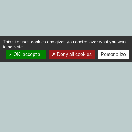
This site uses cookies and gives you control over what you want
to activate
Contacts
OK, accept all
Deny all cookies
Personalize
Commune de Pimprez
Rue de l'Église
60170 Pimprez - FRANCE
+33 3 44 76 84 84
Contact par formulaire