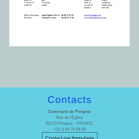
Contacts
Commune de Pimprez
Rue de l'Église
60170 Pimprez - FRANCE
+33 3 44 76 84 84
Contact par formulaire